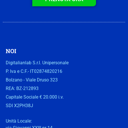
NOI
Digitalianlab S.r.l. Unipersonale
P. Iva e C.F.- IT02874820216
Bolzano - Viale Druso 323
REA: BZ-212893
Capitale Sociale € 20.000 i.v.
SDI X2PH38J
Unità Locale:
via Giovanni XXIII nr 14