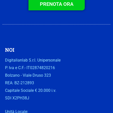
PRENOTA ORA
NOI
Digitalianlab S.r.l. Unipersonale
P. Iva e C.F.- IT02874820216
Bolzano - Viale Druso 323
REA: BZ-212893
Capitale Sociale € 20.000 i.v.
SDI X2PH38J
Unità Locale: