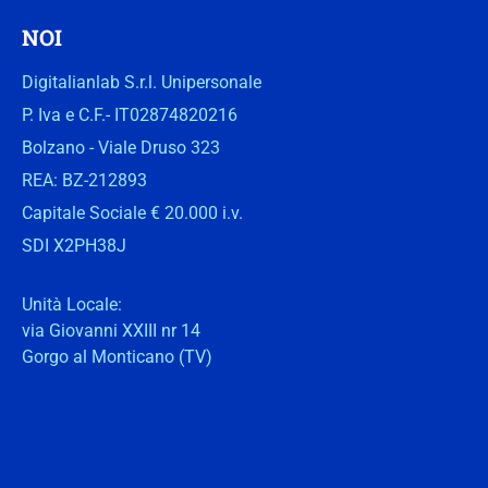
NOI
Digitalianlab S.r.l. Unipersonale
P. Iva e C.F.- IT02874820216
Bolzano - Viale Druso 323
REA: BZ-212893
Capitale Sociale € 20.000 i.v.
SDI X2PH38J
Unità Locale:
via Giovanni XXIII nr 14
Gorgo al Monticano (TV)