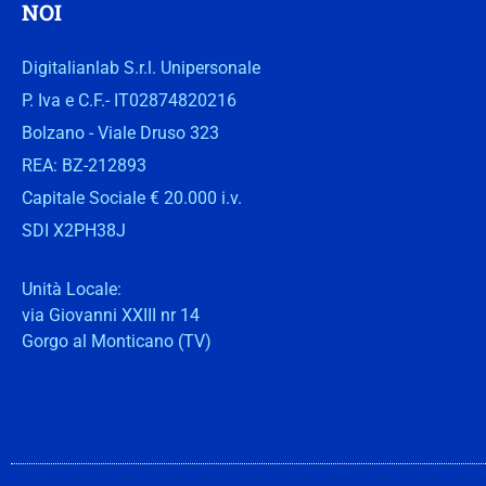
NOI
Digitalianlab S.r.l. Unipersonale
P. Iva e C.F.- IT02874820216
Bolzano - Viale Druso 323
REA: BZ-212893
Capitale Sociale € 20.000 i.v.
SDI X2PH38J
Unità Locale:
via Giovanni XXIII nr 14
Gorgo al Monticano (TV)