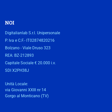
NOI
Digitalianlab S.r.l. Unipersonale
P. Iva e C.F.- IT02874820216
Bolzano - Viale Druso 323
REA: BZ-212893
Capitale Sociale € 20.000 i.v.
SDI X2PH38J
Unità Locale:
via Giovanni XXIII nr 14
Gorgo al Monticano (TV)