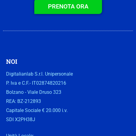
PRENOTA ORA
NOI
Digitalianlab S.r.l. Unipersonale
P. Iva e C.F.- IT02874820216
Bolzano - Viale Druso 323
REA: BZ-212893
Capitale Sociale € 20.000 i.v.
SDI X2PH38J
Unità Locale: