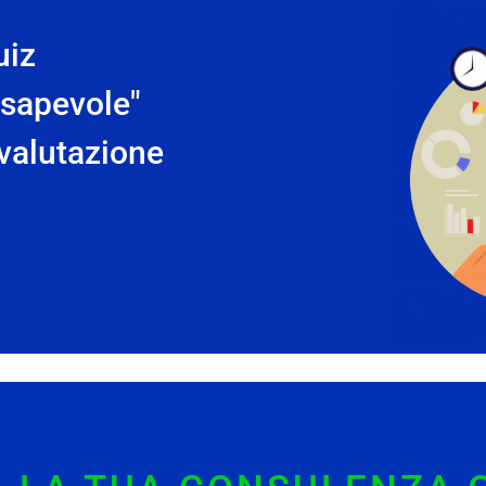
uiz
nsapevole"
ovalutazione