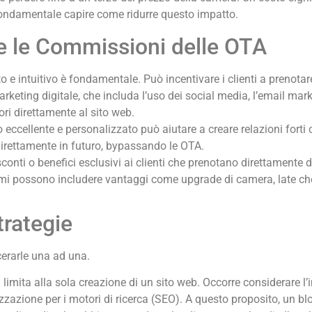
 fondamentale capire come ridurre questo impatto.
re le Commissioni delle OTA
 e intuitivo è fondamentale. Può incentivare i clienti a prenotar
arketing digitale, che includa l’uso dei social media, l’email mark
tori direttamente al sito web.
o eccellente e personalizzato può aiutare a creare relazioni forti c
direttamente in futuro, bypassando le OTA.
sconti o benefici esclusivi ai clienti che prenotano direttamente 
mmi possono includere vantaggi come upgrade di camera, late chec
rategie
cerarle una ad una.
limita alla sola creazione di un sito web. Occorre considerare l’
zzazione per i motori di ricerca (SEO). A questo proposito, un blog