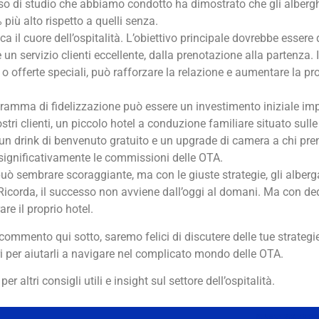
aso di studio che abbiamo condotto ha dimostrato che gli albergh
più alto rispetto a quelli senza.
 il cuore dell’ospitalità. L’obiettivo principale dovrebbe essere 
e un servizio clienti eccellente, dalla prenotazione alla partenza.
 o offerte speciali, può rafforzare la relazione e aumentare la pro
amma di fidelizzazione può essere un investimento iniziale imp
ri clienti, un piccolo hotel a conduzione familiare situato sulle
n drink di benvenuto gratuito e un upgrade di camera a chi pren
significativamente le commissioni delle OTA.
ò sembrare scoraggiante, ma con le giuste strategie, gli alberg
. Ricorda, il successo non avviene dall’oggi al domani. Ma con dedi
re il proprio hotel.
ommento qui sotto, saremo felici di discutere delle tue strategie
ori per aiutarli a navigare nel complicato mondo delle OTA.
 altri consigli utili e insight sul settore dell’ospitalità.