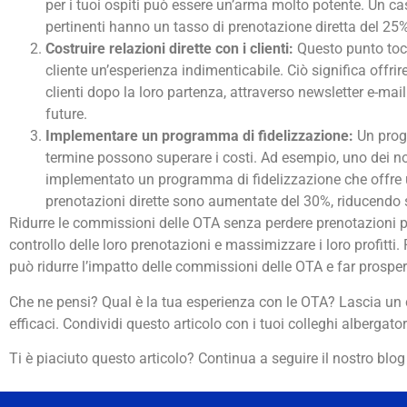
per i tuoi ospiti può essere un’arma molto potente. Un c
pertinenti hanno un tasso di prenotazione diretta del 25% 
Costruire relazioni dirette con i clienti:
Questo punto tocca
cliente un’esperienza indimenticabile. Ciò significa offrir
clienti dopo la loro partenza, attraverso newsletter e-mail
future.
Implementare un programma di fidelizzazione:
Un progr
termine possono superare i costi. Ad esempio, uno dei nost
implementato un programma di fidelizzazione che offre u
prenotazioni dirette sono aumentate del 30%, riducendo 
Ridurre le commissioni delle OTA senza perdere prenotazioni pu
controllo delle loro prenotazioni e massimizzare i loro profitti
può ridurre l’impatto delle commissioni delle OTA e far prospera
Che ne pensi? Qual è la tua esperienza con le OTA? Lascia un c
efficaci. Condividi questo articolo con i tuoi colleghi albergat
Ti è piaciuto questo articolo? Continua a seguire il nostro blog per