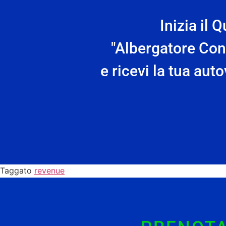
Inizia il Q
"Albergatore Co
e ricevi la tua aut
Taggato
revenue